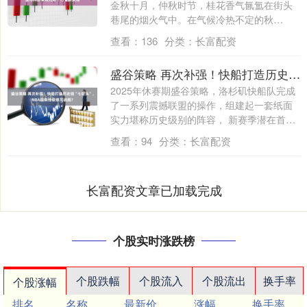
金秋十月，仲秋时节，桂花香气氤氲在街头
巷尾的烟火气中。在气候冷热不定的秋
日，....
查看：
136
分类：
长富配资
盛谷策略 再次补强！快船打造历史级“七巨头”，NBA迎来终极银河战舰？
2025年休赛期盛谷策略，洛杉矶快船队完成
了一系列震撼联盟的操作，组建起一套纸面
实力堪称历史级别的阵容， 新赛季潜在首
发....
查看：
94
分类：
长富配资
长富配资文章已加载完成
个股实时涨跌榜
个股跌幅
个股流入
个股流出
换手率
个股涨幅
排名
名称
最新价
涨幅
换手率