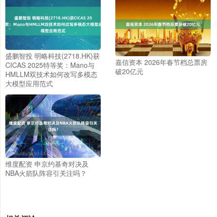
盛鹏智投 明略科技(2718.HK)获
嘉信资本 2026年春节档总票房
CICAS 2025特等奖：Mano与
破20亿元
HMLLM双技术如何改写多模态
大模型应用范式
维度配资 申京约基奇对决及
NBA火箭队阵容引关注吗？