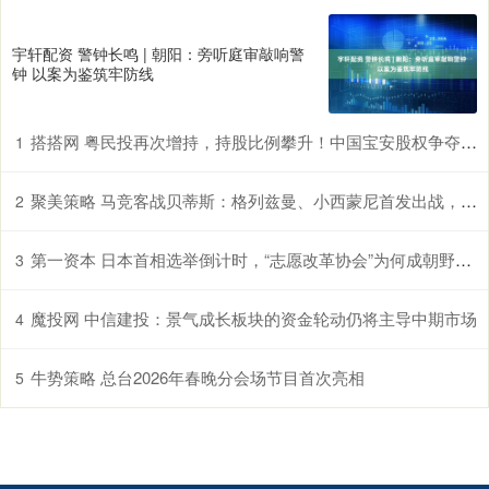
宇轩配资 警钟长鸣 | 朝阳：旁听庭审敲响警
钟 以案为鉴筑牢防线
搭搭网 粤民投再次增持，持股比例攀升！中国宝安股权争夺战或再起
1
聚美策略 马竞客战贝蒂斯：格列兹曼、小西蒙尼首发出战，卢克曼首秀
2
第一资本 日本首相选举倒计时，“志愿改革协会”为何成朝野争抢的香饽饽？
3
魔投网 中信建投：景气成长板块的资金轮动仍将主导中期市场
4
牛势策略 总台2026年春晚分会场节目首次亮相
5