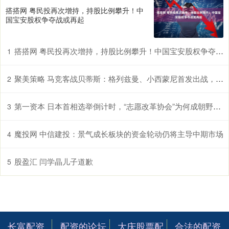
搭搭网 粤民投再次增持，持股比例攀升！中
国宝安股权争夺战或再起
搭搭网 粤民投再次增持，持股比例攀升！中国宝安股权争夺战或再起
1
聚美策略 马竞客战贝蒂斯：格列兹曼、小西蒙尼首发出战，卢克曼首秀
2
第一资本 日本首相选举倒计时，“志愿改革协会”为何成朝野争抢的香饽饽？
3
魔投网 中信建投：景气成长板块的资金轮动仍将主导中期市场
4
股盈汇 闫学晶儿子道歉
5
长富配资
配资的论坛
大庆股票配
合法的配资