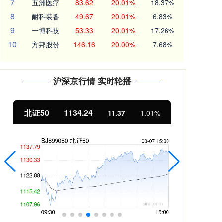
7
五洲医疗
83.62
20.01%
18.37%
8
耐科装备
49.67
20.01%
6.83%
9
一博科技
53.33
20.01%
17.26%
10
方邦股份
146.16
20.00%
7.68%
沪深京行情 实时轮播
北证50
1134.24
创
11.37
1.01%