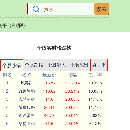
搜索
资平台有哪些
个股实时涨跌榜
个股跌幅
个股流入
个股流出
换手率
个股涨幅
排名
名称
最新价
涨幅
换手率
1
N展芯
116.52
396.89%
79.39%
2
锐翔智能
110.02
20.21%
16.80%
3
志特新材
14.8
20.03%
14.18%
4
博腾股份
20.44
20.02%
14.77%
5
近岸蛋白
46.72
20.01%
5.62%
6
毕得医药
61.6
20.01%
6.12%