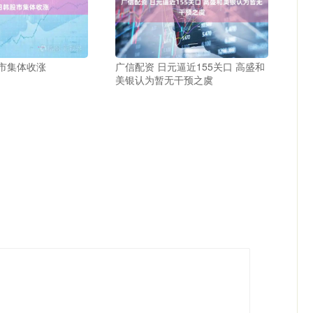
股市集体收涨
广信配资 日元逼近155关口 高盛和
美银认为暂无干预之虞