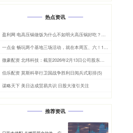
热点资讯
盈利网 电高压锅做饭为什么不如明火高压锅好吃？炖了一锅鸡汤后，我懂了
一点金 畅玩两个基地三场活动，就在本周五、六！100张免费门票等你领→
微豪配资 北纬科技：截至2026年2月13日公司股东数为7.99万户
伯乐配资 莫斯科举行卫国战争胜利日阅兵式彩排(5)
谋略天下 美日达成贸易共识 日股大涨引关注
推荐资讯