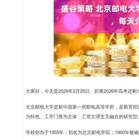
深证成指
14311.01
9.68
1.02%
200.89
1
大家好，今天是2026年2月25日。距离2026年高考还
北京邮电大学是新中国第一所邮电高等学府，是教育部
为特色、工学门类为主体、工管文理交叉融合的研究型
学校创办于1955年，初名为北京邮电学院；1960年被