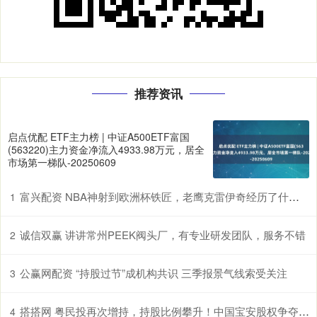
推荐资讯
启点优配 ETF主力榜 | 中证A500ETF富国
(563220)主力资金净流入4933.98万元，居全
市场第一梯队-20250609
富兴配资 NBA神射到欧洲杯铁匠，老鹰克雷伊奇经历了什么？
1
诚信双赢 讲讲常州PEEK阀头厂，有专业研发团队，服务不错
2
公赢网配资 “持股过节”成机构共识 三季报景气线索受关注
3
搭搭网 粤民投再次增持，持股比例攀升！中国宝安股权争夺战或再起
4