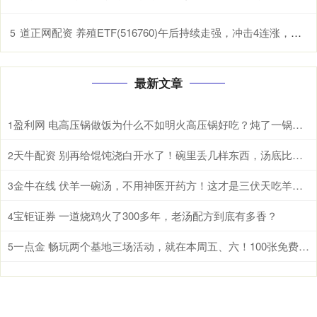
道正网配资 养殖ETF(516760)午后持续走强，冲击4连涨，生猪养殖板块有望开启盈利上行期
5
最新文章
盈利网 电高压锅做饭为什么不如明火高压锅好吃？炖了一锅鸡汤后，我懂了
1
天牛配资 别再给馄饨浇白开水了！碗里丢几样东西，汤底比饭店的还香
2
金牛在线 伏羊一碗汤，不用神医开药方！这才是三伏天吃羊肉的真相
3
宝钜证券 一道烧鸡火了300多年，老汤配方到底有多香？
4
一点金 畅玩两个基地三场活动，就在本周五、六！100张免费门票等你领→
5