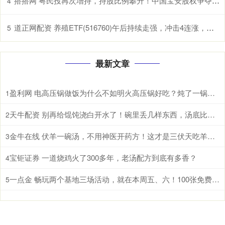
搭搭网 粤民投再次增持，持股比例攀升！中国宝安股权争夺战或再起
4
道正网配资 养殖ETF(516760)午后持续走强，冲击4连涨，生猪养殖板块有望开启盈利上行期
5
最新文章
盈利网 电高压锅做饭为什么不如明火高压锅好吃？炖了一锅鸡汤后，我懂了
1
天牛配资 别再给馄饨浇白开水了！碗里丢几样东西，汤底比饭店的还香
2
金牛在线 伏羊一碗汤，不用神医开药方！这才是三伏天吃羊肉的真相
3
宝钜证券 一道烧鸡火了300多年，老汤配方到底有多香？
4
一点金 畅玩两个基地三场活动，就在本周五、六！100张免费门票等你领→
5