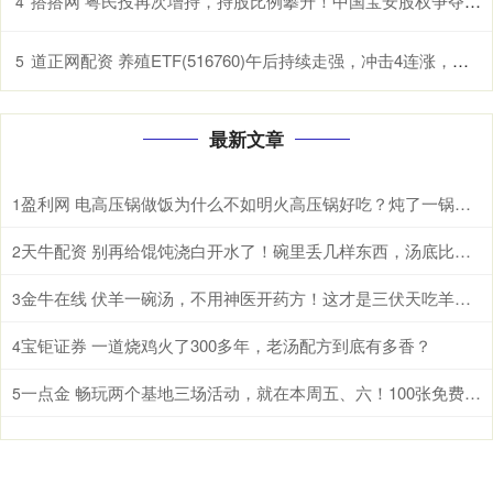
搭搭网 粤民投再次增持，持股比例攀升！中国宝安股权争夺战或再起
4
道正网配资 养殖ETF(516760)午后持续走强，冲击4连涨，生猪养殖板块有望开启盈利上行期
5
最新文章
盈利网 电高压锅做饭为什么不如明火高压锅好吃？炖了一锅鸡汤后，我懂了
1
天牛配资 别再给馄饨浇白开水了！碗里丢几样东西，汤底比饭店的还香
2
金牛在线 伏羊一碗汤，不用神医开药方！这才是三伏天吃羊肉的真相
3
宝钜证券 一道烧鸡火了300多年，老汤配方到底有多香？
4
一点金 畅玩两个基地三场活动，就在本周五、六！100张免费门票等你领→
5