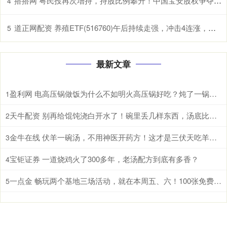
搭搭网 粤民投再次增持，持股比例攀升！中国宝安股权争夺战或再起
4
道正网配资 养殖ETF(516760)午后持续走强，冲击4连涨，生猪养殖板块有望开启盈利上行期
5
最新文章
盈利网 电高压锅做饭为什么不如明火高压锅好吃？炖了一锅鸡汤后，我懂了
1
天牛配资 别再给馄饨浇白开水了！碗里丢几样东西，汤底比饭店的还香
2
金牛在线 伏羊一碗汤，不用神医开药方！这才是三伏天吃羊肉的真相
3
宝钜证券 一道烧鸡火了300多年，老汤配方到底有多香？
4
一点金 畅玩两个基地三场活动，就在本周五、六！100张免费门票等你领→
5