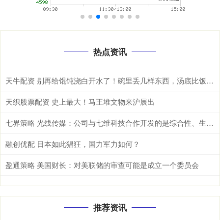
热点资讯
天牛配资 别再给馄饨浇白开水了！碗里丢几样东西，汤底比饭店的还香
天织股票配资 史上最大！马王堆文物来沪展出
七界策略 光线传媒：公司与七维科技合作开发的是综合性、生成式AI工具集平台
融创优配 日本如此猖狂，国力军力如何？
盈通策略 美国财长：对美联储的审查可能是成立一个委员会
推荐资讯