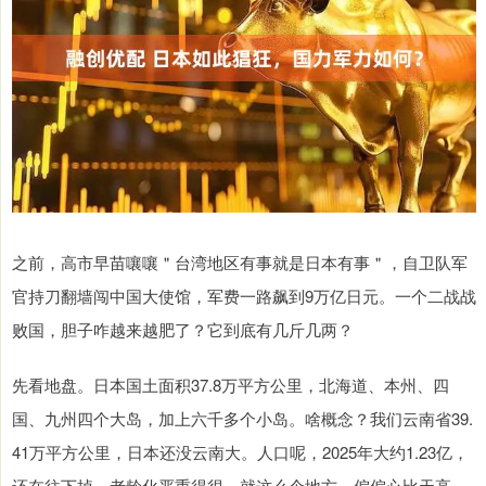
之前，高市早苗嚷嚷＂台湾地区有事就是日本有事＂，自卫队军
官持刀翻墙闯中国大使馆，军费一路飙到9万亿日元。一个二战战
败国，胆子咋越来越肥了？它到底有几斤几两？
先看地盘。日本国土面积37.8万平方公里，北海道、本州、四
国、九州四个大岛，加上六千多个小岛。啥概念？我们云南省39.
41万平方公里，日本还没云南大。人口呢，2025年大约1.23亿，
还在往下掉，老龄化严重得很。就这么个地方，偏偏心比天高。