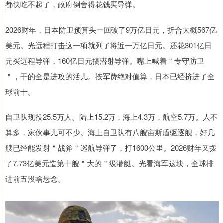
都快吃不起了，政府倒舍得花钱买导弹。
2026财年，日本防卫预算头一回破了9万亿日元，折合大概567亿
美元。光远程打击这一项就列了将近一万亿日元。还花301亿日
元买远程导弹，160亿日元搞潜射导弹。嘴上喊着＂专守防卫
＂，干的全是进攻的活儿。按军费绝对值算，日本已经挤进了全
球前十。
自卫队现役25.5万人。陆上15.2万，海上4.3万，航空5.7万。人不
算多，家伙事儿可不少。海上自卫队有八艘宙斯盾驱逐舰，好几
艘已经能发射＂战斧＂巡航导弹了，打1600公里。2026财年又拨
了7.73亿美元造第十艘＂大的＂级潜艇。光看海军这块，全球排
进前五没啥悬念。