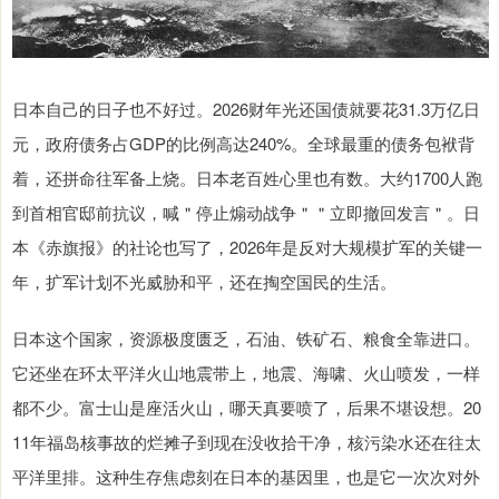
日本自己的日子也不好过。2026财年光还国债就要花31.3万亿日
元，政府债务占GDP的比例高达240%。全球最重的债务包袱背
着，还拼命往军备上烧。日本老百姓心里也有数。大约1700人跑
到首相官邸前抗议，喊＂停止煽动战争＂＂立即撤回发言＂。日
本《赤旗报》的社论也写了，2026年是反对大规模扩军的关键一
年，扩军计划不光威胁和平，还在掏空国民的生活。
日本这个国家，资源极度匮乏，石油、铁矿石、粮食全靠进口。
它还坐在环太平洋火山地震带上，地震、海啸、火山喷发，一样
都不少。富士山是座活火山，哪天真要喷了，后果不堪设想。20
11年福岛核事故的烂摊子到现在没收拾干净，核污染水还在往太
平洋里排。这种生存焦虑刻在日本的基因里，也是它一次次对外