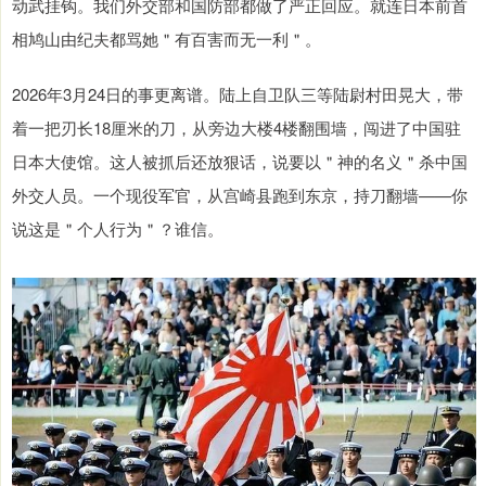
动武挂钩。我们外交部和国防部都做了严正回应。就连日本前首
相鸠山由纪夫都骂她＂有百害而无一利＂。
2026年3月24日的事更离谱。陆上自卫队三等陆尉村田晃大，带
着一把刃长18厘米的刀，从旁边大楼4楼翻围墙，闯进了中国驻
日本大使馆。这人被抓后还放狠话，说要以＂神的名义＂杀中国
外交人员。一个现役军官，从宫崎县跑到东京，持刀翻墙——你
说这是＂个人行为＂？谁信。