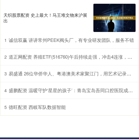
天织股票配资 史上最大！马王堆文物来沪展
出
诚信双赢 讲讲常州PEEK阀头厂，有专业研发团队，服务不错
1
道正网配资 养殖ETF(516760)午后持续走强，冲击4连涨，生猪养殖板块有望开启盈利上行期
2
易盛通 26位华侨华人、粤港澳美术家聚江门，用艺术记录侨乡新貌
3
盛鹏配资 温暖守护‘星星的孩子’：青岛宝岛吾同口腔医院成功完成特殊患者智齿拔除术
4
德旺配资 西岐军队数据智能
5