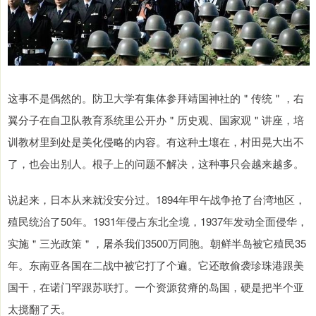
这事不是偶然的。防卫大学有集体参拜靖国神社的＂传统＂，右
翼分子在自卫队教育系统里公开办＂历史观、国家观＂讲座，培
训教材里到处是美化侵略的内容。有这种土壤在，村田晃大出不
了，也会出别人。根子上的问题不解决，这种事只会越来越多。
说起来，日本从来就没安分过。1894年甲午战争抢了台湾地区，
殖民统治了50年。1931年侵占东北全境，1937年发动全面侵华，
实施＂三光政策＂，屠杀我们3500万同胞。朝鲜半岛被它殖民35
年。东南亚各国在二战中被它打了个遍。它还敢偷袭珍珠港跟美
国干，在诺门罕跟苏联打。一个资源贫瘠的岛国，硬是把半个亚
太搅翻了天。