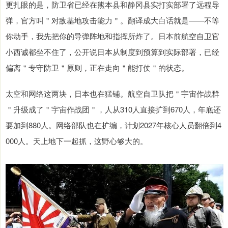
更扎眼的是，防卫省已经在熊本县和静冈县实打实部署了远程导
弹，官方叫＂对敌基地攻击能力＂。翻译成大白话就是——不等
你动手，我先把你的导弹阵地和指挥所炸了。日本前航空自卫官
小西诚都坐不住了，公开说日本从制度到预算到实际部署，已经
偏离＂专守防卫＂原则，正在走向＂能打仗＂的状态。
太空和网络这两块，日本也在猛铺。航空自卫队把＂宇宙作战群
＂升级成了＂宇宙作战团＂，人从310人直接扩到670人，年底还
要加到880人。网络部队也在扩编，计划2027年核心人员翻倍到4
000人。天上地下一起抓，这野心够大的。