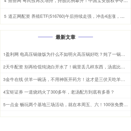
搭搭网 粤民投再次增持，持股比例攀升！中国宝安股权争夺战或再起
4
道正网配资 养殖ETF(516760)午后持续走强，冲击4连涨，生猪养殖板块有望开启盈利上行期
5
最新文章
盈利网 电高压锅做饭为什么不如明火高压锅好吃？炖了一锅鸡汤后，我懂了
1
天牛配资 别再给馄饨浇白开水了！碗里丢几样东西，汤底比饭店的还香
2
金牛在线 伏羊一碗汤，不用神医开药方！这才是三伏天吃羊肉的真相
3
宝钜证券 一道烧鸡火了300多年，老汤配方到底有多香？
4
一点金 畅玩两个基地三场活动，就在本周五、六！100张免费门票等你领→
5