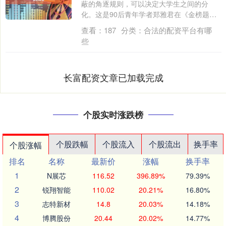
蔽的角逐规则，可以决定大学生之间的分
化。这是90后青年学者郑雅君在《金榜题名
之后：....
查看：
187
分类：
合法的配资平台有哪
些
长富配资文章已加载完成
个股实时涨跌榜
个股跌幅
个股流入
个股流出
换手率
个股涨幅
排名
名称
最新价
涨幅
换手率
1
N展芯
116.52
396.89%
79.39%
2
锐翔智能
110.02
20.21%
16.80%
3
志特新材
14.8
20.03%
14.18%
4
博腾股份
20.44
20.02%
14.77%