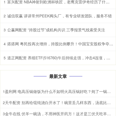
富兴配资 NBA神射到欧洲杯铁匠，老鹰克雷伊奇经历了什么？
1
诚信双赢 讲讲常州PEEK阀头厂，有专业研发团队，服务不错
2
公赢网配资 “持股过节”成机构共识 三季报景气线索受关注
3
搭搭网 粤民投再次增持，持股比例攀升！中国宝安股权争夺战或再起
4
道正网配资 养殖ETF(516760)午后持续走强，冲击4连涨，生猪养殖板块有望开启盈利上行期
5
最新文章
盈利网 电高压锅做饭为什么不如明火高压锅好吃？炖了一锅鸡汤后，我懂了
1
天牛配资 别再给馄饨浇白开水了！碗里丢几样东西，汤底比饭店的还香
2
金牛在线 伏羊一碗汤，不用神医开药方！这才是三伏天吃羊肉的真相
3