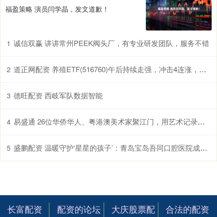
福盈策略 演员闫学晶，发文道歉！
诚信双赢 讲讲常州PEEK阀头厂，有专业研发团队，服务不错
1
道正网配资 养殖ETF(516760)午后持续走强，冲击4连涨，生猪养殖板块有望开启盈利上行期
2
德旺配资 西岐军队数据智能
3
易盛通 26位华侨华人、粤港澳美术家聚江门，用艺术记录侨乡新貌
4
盛鹏配资 温暖守护‘星星的孩子’：青岛宝岛吾同口腔医院成功完成特殊患者智齿拔除术
5
长富配资
配资的论坛
大庆股票配
合法的配资