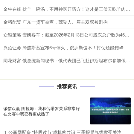
金牛在线 伏羊一碗汤，不用神医开药方！这才是三伏天吃羊肉的真相
金猪配资 广东一货车被查，驾驶人、雇主双双被刑拘
众银策略 安凯客车：截至2026年2月13日公司股东总户数为46720户
兴泊证券 泽连斯基宣布6号停火，俄罗斯偏不！打仗还能错峰开火？ 我们先从这魔幻
同花财富 俄总统新闻秘书：俄代表团已飞赴伊斯坦布尔参加俄乌第三轮谈判
推荐资讯
诚信双赢 图拉姆：我和劳塔罗关系非常好；
在比赛中我变得更成熟了
公赢网配资 “持股过节”成机构共识 三季报景气线索受关注
1