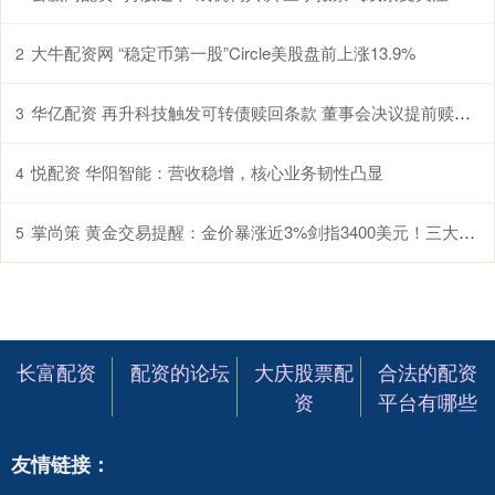
大牛配资网 “稳定币第一股”Circle美股盘前上涨13.9%
2
华亿配资 再升科技触发可转债赎回条款 董事会决议提前赎回优化资本结构
3
悦配资 华阳智能：营收稳增，核心业务韧性凸显
4
掌尚策 黄金交易提醒：金价暴涨近3%剑指3400美元！三大核爆级因素点燃避险狂潮，历史性行情正在酝酿
5
长富配资
配资的论坛
大庆股票配
合法的配资
资
平台有哪些
友情链接：