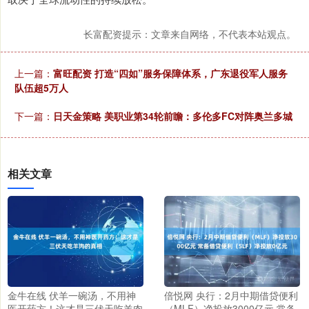
长富配资提示：文章来自网络，不代表本站观点。
上一篇：
富旺配资 打造“四如”服务保障体系，广东退役军人服务
队伍超5万人
下一篇：
日天金策略 美职业第34轮前瞻：多伦多FC对阵奥兰多城
相关文章
金牛在线 伏羊一碗汤，不用神
倍悦网 央行：2月中期借贷便利
医开药方！这才是三伏天吃羊肉
（MLF）净投放3000亿元 常备