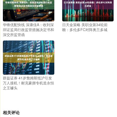
华锋优配快线 深康佳A：收到深
日天金策略 美职业第34轮前
圳证监局行政监管措施决定书和
瞻：多伦多FC对阵奥兰多城
深交所监管函
群益证券 41岁詹姆斯抵沪引发
万人接机！耐克豪掷专机造永恒
之王噱头
相关评论