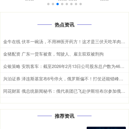
热点资讯
金牛在线 伏羊一碗汤，不用神医开药方！这才是三伏天吃羊肉的真相
金猪配资 广东一货车被查，驾驶人、雇主双双被刑拘
众银策略 安凯客车：截至2026年2月13日公司股东总户数为46720户
兴泊证券 泽连斯基宣布6号停火，俄罗斯偏不！打仗还能错峰开火？ 我们先从这魔幻
同花财富 俄总统新闻秘书：俄代表团已飞赴伊斯坦布尔参加俄乌第三轮谈判
推荐资讯